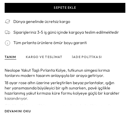
SEPETE EKLE
Dünya genelinde ücretsiz kargo
Siparişleriniz 3-5 iş günü içinde kargoya teslim edilmektedir
Tüm pırlanta ürünlere ömür boyu garanti
TANIM
KARGO VE TESLIMAT
İADE POLITIKASI
Neolope Yakut Taşlı Pırlanta Kolye, tutkunun simgesi kırmızı
tonlarını modern tasarım anlayışıyla bir araya getiriyor.
18 ayar rose altın üzerine yerleştirilen beyaz pırlantalar, ışığın
her yansımasında büyüleyici bir ışıltı sunarken, pavé işçilikle
hazırlanmış yakut kırmızısı küre formu kolyeye güçlü bir karakter
kazandırıyor.
Günlük stilinize zarif bir vurgu yapmak ya da özel bir gecede
dikkatleri üzerinize çekmek istiyorsanız bu kolye tam size göre.
DEVAMINI OKU
Geometrik formlu modern tasarımı, klasik değerli taşlarla
buluşturarak zamansız bir lüks sunuyor.
Feminen enerjiyi ve sofistike tarzı yansıtan bu özel tasarım, aynı