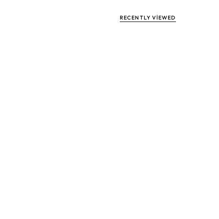
anda hem cesur hem de zarif olmanın tanımı niteliğinde!
RECENTLY VIEWED
Taş
Karat
Renk
Saflık
Kesim
Pırlanta
0,30
F-G
VS-SI
Round
Yakut
0,33
F-G
VS-SI
Round