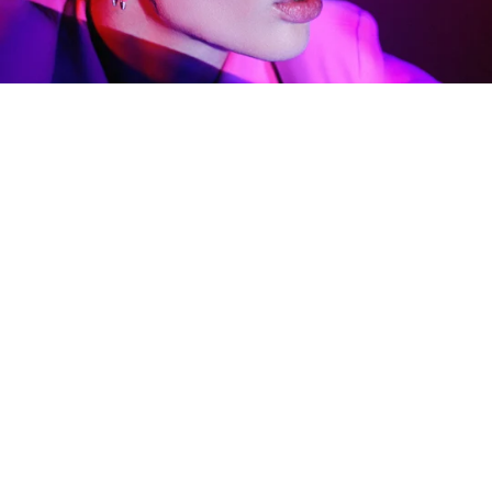
LUXO CLUB'A ÜYE OL!
En yeni ürünlerimiz,kampanyalar ve daha fazlası hakkında
güncellemeler için kaydolun.
KAYDOL
Bu site hCaptcha ile korunuyor. Ayrıca bu site için hCaptcha
Gizlilik Politikası
ve
Hizmet Şartları
geçerlidir.