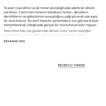
14 ayar rose altının sıcak tonlarıyla bileğinizde adeta bir ahenk
yaratıyor. Canlı mavi minenin büyüleyici tonları, denizlerin
derinliklerini ve gökyüzünün sonsuzluğunu çağrıştırarak size eşsiz
bir aura katıyor. Bu zarif tasarım, pırlantaların inci gibi parıltısıyla
tamamlanarak, bileğinizde gerçek bir mücevherat eseri taşıyor.
Mavi mine tıpkı yaz günlerinde denizin huzur veren tazeliğini
hissettirirken, pırlantalar ışığın her kıvrımda dans ettiği su
damlaları gibi bileğinizde zarifçe parıldıyor. Bu bileklik, sadece
DEVAMINI OKU
bir aksesuar olmanın ötesine geçerek doğanın enerjisini ve
zarafetini stilinize taşır.
Sade ve modern çizgileriyle hem gündelik şıklığınızı tamamlayan
hem de özel anlarınızı unutulmaz kılacak özel tasarım bileklik,
stilinizi benzersiz bir zarafetle ifade ederken her adımınızda
RECENTLY VIEWED
dikkatleri üzerinize çekecek.
Taş
Karat
Renk
Saflık
Kesim
Pırlanta
0,90
F-G
VS-SI
Round